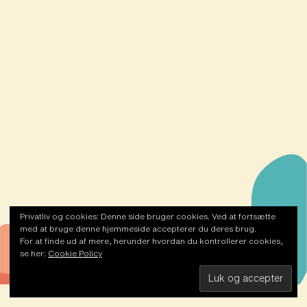
Privatliv og cookies: Denne side bruger cookies. Ved at fortsætte
Handelsbetingelser
med at bruge denne hjemmeside accepterer du deres brug.
For at finde ud af mere, herunder hvordan du kontrollerer cookies,
se her:
Cookie Policy
© Asia Restaurant 2026